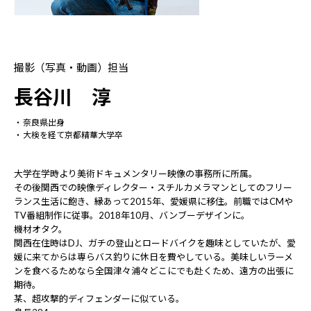
撮影（写真・動画）担当
長谷川 淳
奈良県出身
大検を経て京都精華大学卒
大学在学時より美術ドキュメンタリー映像の事務所に所属。
その後関西での映像ディレクター・スチルカメラマンとしてのフリー
ランス生活に飽き、縁あって2015年、愛媛県に移住。前職ではCMや
TV番組制作に従事。2018年10月、バンブーデザインに。
機材オタク。
関西在住時はDJ、ガチの登山とロードバイクを趣味としていたが、愛
媛に来てからは専らバス釣りに休日を費やしている。美味しいラーメ
ンを食べるためなら全国津々浦々どこにでも赴くため、遠方の出張に
期待。
某、超攻撃的ディフェンダーに似ている。