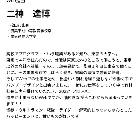
Web担当
二神 達博
松山市出身
済美平成中等教育学校卒
電気通信大学卒
高校でプログラマーという職業があると知り、東京の大学へ。
東京で４年間住んだので、就職は東京以外のところで働こうと、東京
以外の会社へ就職。そのまま部署異動で、見事１年目に東京で働くこ
とに。そのまま東京でしばらく働き、家庭の事情で愛媛に帰郷。
そしてWebでの仕事を始め、出会いと別れを繰り返しながら働く中で
バンブーデザインと出会いました。一緒にお仕事をしていく中で竹林
社長に声を掛けていただき、2022年より入社。
進歩が止まらないWebですが、噛付きながらこれからも頑張っていき
ます！！
怪獣・ウルトラマン・戦隊・ライダー、解釈的じゃないちゃんとした
ハッピーエンドと、甘いものが好きです。