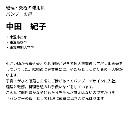
経理・究極の雑用係
バンブーの母
中田 紀子
東温市出身
東温高校卒
東雲短期大学卒
小さい頃から着せ替えやお洋服が好きで短大卒業後はアパレル販売を
していました。結婚後は専業主婦に。やたらとしっかり者の一人娘が
います。
子育てがひと段落した頃にご縁があってバンブーデザインに入社。
経理と雑務。料理番組のお手伝いなどをしています。
こんなに個性豊かな子どもたちを生んだ覚えはないのですが（笑）
「バンブーの母」として料理に裁縫に母さんがんばります。