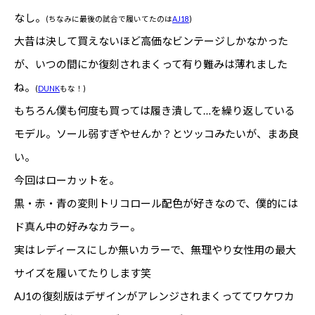
なし。
(ちなみに最後の試合で履いてたのは
AJ18
)
大昔は決して買えないほど高価なビンテージしかなかった
が、いつの間にか復刻されまくって有り難みは薄れました
ね。
(
DUNK
もな！)
もちろん僕も何度も買っては履き潰して…を繰り返している
モデル。ソール弱すぎやせんか？とツッコみたいが、まあ良
い。
今回はローカットを。
黒・赤・青の変則トリコロール配色が好きなので、僕的には
ド真ん中の好みなカラー。
実はレディースにしか無いカラーで、無理やり女性用の最大
サイズを履いてたりします笑
AJ1の復刻版はデザインがアレンジされまくっててワケワカ