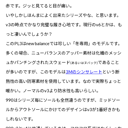
赤です。ジッと見てると目が痛い。
いやしかしほんまによく出来たシリーズやな、と思います。
v3の時点でかなり完璧な履き心地です。現行のv6とかは、も
っと凄いんでしょうか？
このPL3はnew balanceでは珍しい「冬専用」のモデルです。
多くの場合、ニューバランスのアッパー素材は化繊のメッシ
ュかパンチングされたスウェード
であること
(あるいはヌバック)
が多いのですが、このモデルは
3Mのシンサレート
という断
熱性の高い防寒素材を使用しています。なので実際ちょっと
暖かい。ノーマルのv3より防水性も高いらしい。
990はシリーズ毎にソールも全然違うのですが、ミッドソー
ルからアウトソールにかけてのデザインはv3が1番好きかも
しれないです。