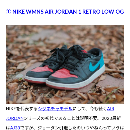
① NIKE WMNS AIR JORDAN 1 RETRO LOW OG
NIKEを代表する
シグネチャモデル
にして、今も続く
AIR
JORDAN
シリーズの初代であることは説明不要。2023最新
は
AJ38
ですが、ジョーダン引退したのいつやねんっていうは