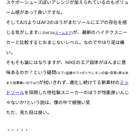
スケボーシューズぽいアレンジが加えられているのもボリュ
ーム感があって良いですな。
そしてAJ1よりはAF2のほうがまだソールにエアの存在を感
じる気がします
が、最新のハイテクスニー
(このAF2は
ズームエア
)
カーと比較するとおまじないレベル。なのでやはり足は痛
い。
そもそも論にはなりますが、NIKEのエア自体がほんまに意
味あるのか？という疑問
(エア=圧縮ガス+ポリウレタンの袋=空洞=実はあ
が拭いきれず…進化し続けてる新素材の
ミッ
まり効果無いのでは?)
ドソール
を採用した他社製スニーカーのほうが性能良いんじ
ゃないか?という説は、僕の中で根強い笑
ただ、見た目は良い。
・・・・・