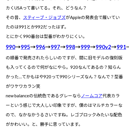
カくUSAって書いてる。それ、どうなん？
その昔、
スティーブ・ジョブズ
がAppleの発表会で履いてい
たのは991とか992だったはず。
とにかく990番台は型番がわかりにくい。
990
→
995
→
996
→
997
→
998
→
999
→
990v2
→
991
の順番で発売されたらしいのですが、間に旧モデルの復刻版
も入ってくるので何がなにやら。920なんてあるの？知らん
かった…てかもはや920って990シリーズなん？なんで？型番
がワケワカラン笑
new balanceの伝統色であるグレーなら
ノームコア
代表カラ
ーという感じで大人しい印象ですが、僕のはマルチカラーな
ので、なかなかうるさいですね。レゴブロックみたいな配色
がかわいい。と、勝手に思っています。