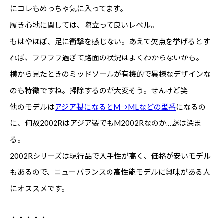
にコレもめっちゃ気に入ってます。
履き心地に関しては、際立って良いレベル。
もはやほぼ、足に衝撃を感じない。あえて欠点を挙げるとす
れば、フワフワ過ぎて路面の状況はよくわからないかも。
横から見たときのミッドソールが有機的で異様なデザインな
のも特徴ですね。掃除するのが大変そう。せんけど笑
他のモデルは
アジア製になるとM→MLなどの型番
になるの
に、何故2002Rはアジア製でもM2002Rなのか…謎は深ま
る。
2002Rシリーズは現行品で入手性が高く、価格が安いモデル
もあるので、ニューバランスの高性能モデルに興味がある人
にオススメです。
・・・・・