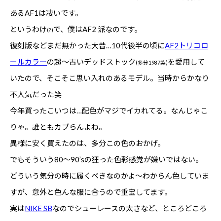
あるAF1は凄いです。
というわけ
で、僕はAF2 派なのです。
(?)
復刻版などまだ無かった大昔…10代後半の頃に
AF2トリコロ
ールカラー
の超〜古いデッドストック
を愛用して
(多分1987製)
いたので、そこそこ思い入れのあるモデル。当時からかなり
不人気だった笑
今年買ったこいつは…配色がマジでイカれてる。なんじゃこ
りゃ。誰ともカブらんよね。
異様に安く買えたのは、多分この色のおかげ。
でもそういう80〜90’sの狂った色彩感覚が嫌いではない。
どういう気分の時に履くべきなのかよ〜わからん色していま
すが、意外と色んな服に合うので重宝してます。
実は
NIKE SB
なのでシューレースの太さなど、ところどころ