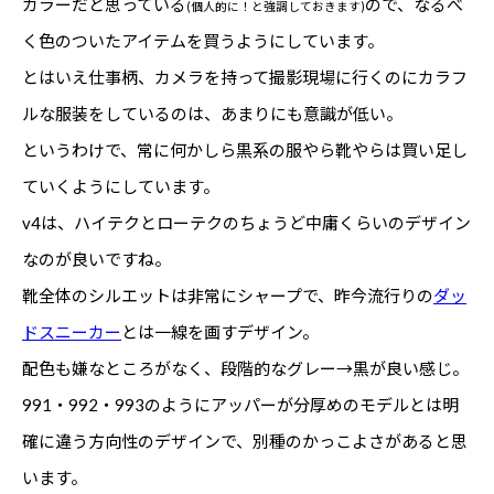
カラーだと思っている
ので、なるべ
(個人的に！と強調しておきます)
く色のついたアイテムを買うようにしています。
とはいえ仕事柄、カメラを持って撮影現場に行くのにカラフ
ルな服装をしているのは、あまりにも意識が低い。
というわけで、常に何かしら黒系の服やら靴やらは買い足し
ていくようにしています。
v4は、ハイテクとローテクのちょうど中庸くらいのデザイン
なのが良いですね。
靴全体のシルエットは非常にシャープで、昨今流行りの
ダッ
ドスニーカー
とは一線を画すデザイン。
配色も嫌なところがなく、段階的なグレー→黒が良い感じ。
991・992・993のようにアッパーが分厚めのモデルとは明
確に違う方向性のデザインで、別種のかっこよさがあると思
います。