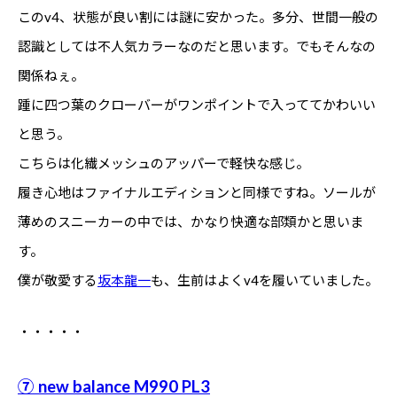
このv4、状態が良い割には謎に安かった。多分、世間一般の
認識としては不人気カラーなのだと思います。でもそんなの
関係ねぇ。
踵に四つ葉のクローバーがワンポイントで入っててかわいい
と思う。
こちらは化繊メッシュのアッパーで軽快な感じ。
履き心地はファイナルエディションと同様ですね。ソールが
薄めのスニーカーの中では、かなり快適な部類かと思いま
す。
僕が敬愛する
坂本龍一
も、生前はよくv4を履いていました。
・・・・・
⑦ new balance M990 PL3